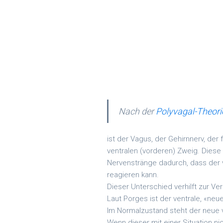
Nach der
Polyvagal-Theor
ist der Vagus, der Gehirnnerv, der 
ventralen (vorderen) Zweig. Diese
Nervenstränge dadurch, dass der v
reagieren kann.
Dieser Unterschied verhilft zur Ve
Laut Porges ist der ventrale, «ne
Im Normalzustand steht der neue v
Wenn dieser mit einer Situation ni