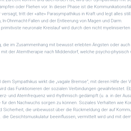
 Kämpfen oder Fliehen vor. In dieser Phase ist die Kommunikationsfä
sagt, tritt der «alte» Parasympathikus in Kraft und legt alles stil
len, In-Ohnmacht-Fallen und der Entleerung von Magen und Darm.
 primitivste neuronale Kreislauf wird durch den nicht myelinisierten
ng, die im Zusammenhang mit bewusst erlebten Ängsten oder auch 
 mit der Atemtherapie nach Middendorf, welche psycho-physisch wi
em Sympathikus wirkt die „vagale Bremse“, mit deren Hilfe der V
wird das Funktionieren der sozialen Verbindungen gewährleistet. Eb
erz- und Atemfrequenz wird rhythmisch gedämpft (u. a. in der Au
se für den Nachwuchs sorgen zu können. Soziales Verhalten wie K
 Sicherheit, die unbewusst über die Rückmeldung der auf Kommu
die z.B. die Gesichtsmuskulatur beeinflussen, vermittelt wird und mit 