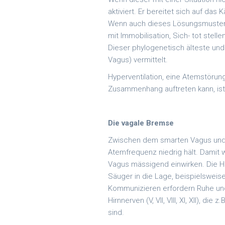
aktiviert. Er bereitet sich auf das
Wenn auch dieses Lösungsmuster ver
mit Immobilisation, Sich- tot stel
Dieser phylogenetisch älteste und
Vagus) vermittelt.
Hyperventilation, eine Atemstöru
Zusammenhang auftreten kann, ist
Die vagale Bremse
Zwischen dem smarten Vagus und d
Atemfrequenz niedrig hält. Damit 
Vagus mässigend einwirken. Die H
Säuger in die Lage, beispielswei
Kommunizieren erfordern Ruhe und
Hirnnerven (V, VII, VIII, XI, XII), 
sind.