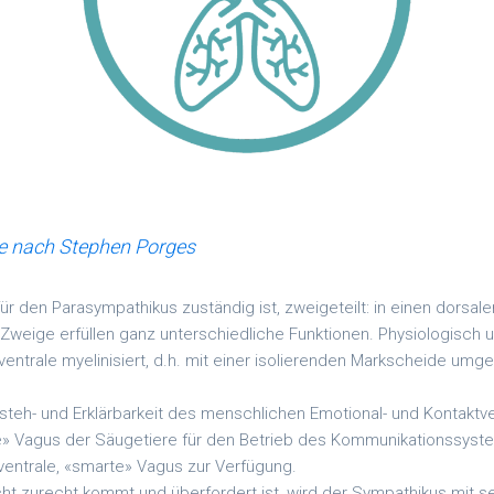
ie nach Stephen Porges
für den Parasympathikus zuständig ist, zweigeteilt: in einen dorsale
 Zweige erfüllen ganz unterschiedliche Funktionen. Physiologisch 
entrale myelinisiert, d.h. mit einer isolierenden Markscheide umge
rsteh- und Erklärbarkeit des menschlichen Emotional- und Kontaktv
ue» Vagus der Säugetiere für den Betrieb des Kommunikationssyst
entrale, «smarte» Vagus zur Verfügung.
cht zurecht kommt und überfordert ist, wird der Sympathikus mit s