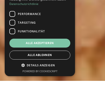
Datenschutzrichtlinie
PERFORMANCE
TARGETING
FUNKTIONALITÄT
ALLE AKZEPTIEREN
ALLE ABLEHNEN
DETAILS ANZEIGEN
POWERED BY COOKIESCRIPT
Performance
Targeting
Funktionalität
Performance-Cookies sammeln Informationen
darüber, wie Besucher eine Webseite nutzen,