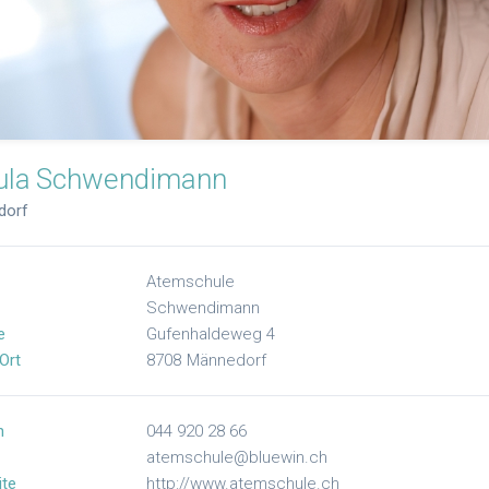
ula
Schwendimann
dorf
Atemschule
Schwendimann
e
Gufenhaldeweg 4
Ort
8708
Männedorf
n
044 920 28 66
atemschule@bluewin.ch
te
http://www.atemschule.ch