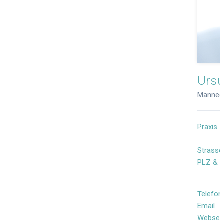
Urs
Männe
Praxis
Strass
PLZ & 
Telefo
Email
Websei