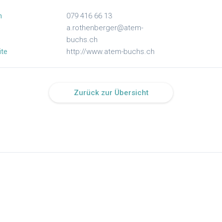
n
079 416 66 13
a.rothenberger@atem-
buchs.ch
te
http://www.atem-buchs.ch
Zurück zur Übersicht