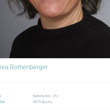
rea
Rothenberger
e
Bahnhofstr. 21c
Ort
9470
Buchs