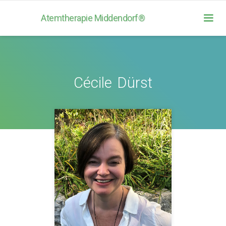
Atemtherapie Middendorf®
Cécile
Dürst