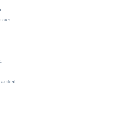
n
ssiert
.
ksamkeit