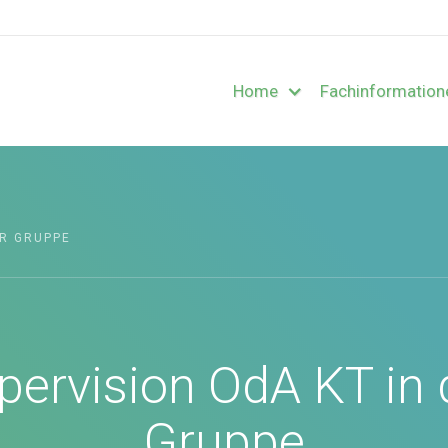
Home
Fachinformation
ER GRUPPE
pervision OdA KT in 
Gruppe