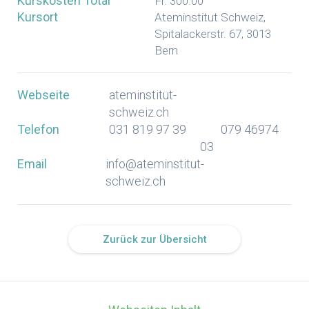
Kurskosten Total
Fr. 300.00
Kursort
Ateminstitut Schweiz,
Spitalackerstr. 67, 3013
Bern
Webseite
ateminstitut-
schweiz.ch
Telefon
031 819 97 39
079 46974
03
Email
info@ateminstitut-
schweiz.ch
Zurück zur Übersicht